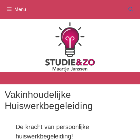
Ga
Menu
naar
de
inhoud
Vakinhoudelijke
Huiswerkbegeleiding
De kracht van persoonlijke
huiswerkbegeleiding!