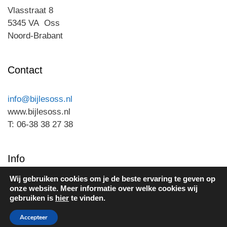
Vlasstraat 8
5345 VA Oss
Noord-Brabant
Contact
info@bijlesoss.nl
www.bijlesoss.nl
T: 06-38 38 27 38
Info
Wij gebruiken cookies om je de beste ervaring te geven op
Privacy
onze website. Meer informatie over welke cookies wij
gebruiken is
hier
te vinden.
© 2026 Bijles Oss
• Gebouwd met
GeneratePress
Accepteer